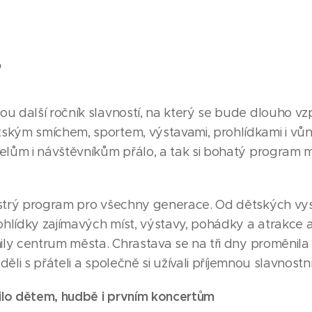
6
u další ročník slavností, na který se bude dlouho vz
kým smíchem, sportem, výstavami, prohlídkami i vůní
elům i návštěvníkům přálo, a tak si bohatý program 
estrý program pro všechny generace. Od dětských vy
rohlídky zajímavých míst, výstavy, pohádky a atrakce 
ily centrum města. Chrastava se na tři dny proměnila 
eděli s přáteli a společně si užívali příjemnou slavnost
řilo dětem, hudbě i prvním koncertům