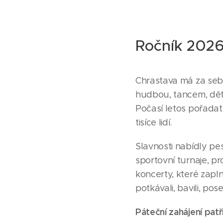
Ročník 202
Chrastava má za sebo
hudbou, tancem, děts
Počasí letos pořadat
tisíce lidí.
Slavnosti nabídly p
sportovní turnaje, p
koncerty, které zapln
potkávali, bavili, pos
Páteční zahájení pat