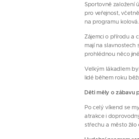
Sportovně založení úč
pro veřejnost, včetně
na programu kolová.
Zájemci o přírodu a 
mají na slavnostech s
prohlédnou něco jin
Velkým lákadlem byly
lidé během roku běž
Děti měly o zábavu 
Po celý víkend se mys
atrakce i doprovodn
střechu a město žilo