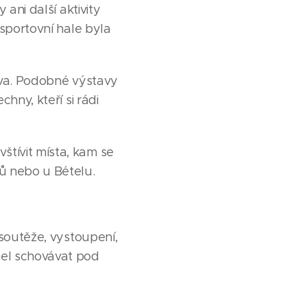
 ani další aktivity
 sportovní hale byla
ctva. Podobné výstavy
hny, kteří si rádi
štívit místa, kam se
ů nebo u Bételu.
 soutěže, vystoupení,
sel schovávat pod