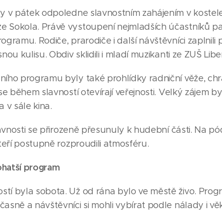
ly v pátek odpoledne slavnostním zahájením v kostel
 Sokola. Právě vystoupení nejmladších účastníků pat
ogramu. Rodiče, prarodiče i další návštěvníci zaplnili
nou kulisu. Obdiv sklidili i mladí muzikanti ze ZUŠ Libe
ního programu byly také prohlídky radniční věže, ch
se během slavností otevírají veřejnosti. Velký zájem byl
v sále kina.
slavnosti se přirozeně přesunuly k hudební části. Na pó
kteří postupně rozproudili atmosféru.
ohatší program
tí byla sobota. Už od rána bylo ve městě živo. Prog
asně a návštěvníci si mohli vybírat podle nálady i vě