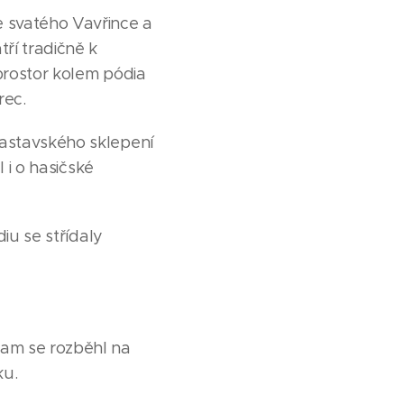
e svatého Vavřince a
ří tradičně k
 prostor kolem pódia
rec.
rastavského sklepení
 i o hasičské
diu se střídaly
ram se rozběhl na
ku.