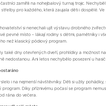
astníci zamířili na nohejbalový turnaj trojic. Nechyběly
 střelby pro každého, která zaujala děti i dospělé. Ve
chovatelství si nenechali ujít výstavu drobného zvíře
vé pevné místo – lákají rodiny s dětmi, pamětníky i všec
ého než klasický pódiový program.
 také dny otevřených dveří, prohlídky a možnost nav
ně nedostanou. Ani letos nechybělo posezení u hasič
postaráno
lelo i na nejmenší návštěvníky. Děti si užily pohádky,
ý program. Díky příznivému počasí se program nemu
 od rána do večera.