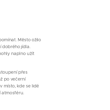
pomínat. Město ožilo
 dobrého jídla.
mohly naplno užít
stoupení přes
až po večerní
v místo, kde se lidé
ní atmosféru.