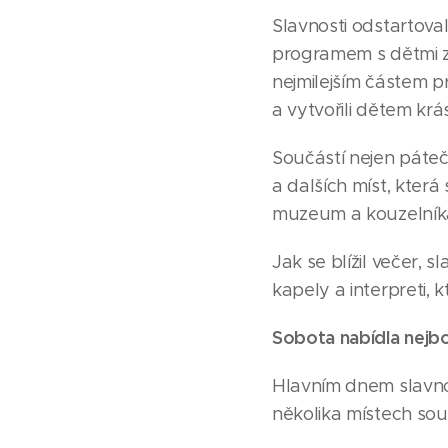
Slavnosti odstartova
programem s dětmi ze
nejmilejším částem pr
a vytvořili dětem krás
Součástí nejen páteč
a dalších míst, která 
muzeum a kouzelníka 
Jak se blížil večer, 
kapely a interpreti, 
Sobota nabídla nejb
Hlavním dnem slavnos
několika místech souč