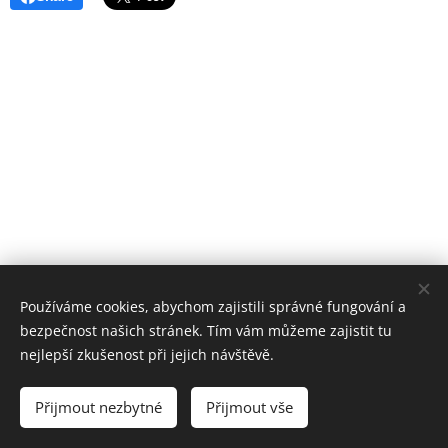
Používáme cookies, abychom zajistili správné fungování a
bezpečnost našich stránek. Tím vám můžeme zajistit tu
nejlepší zkušenost při jejich návštěvě.
INTERIOR STUDIO, Václavské náměstí 1, Praha,
110 00, +420 100 456 456
Přijmout nezbytné
Přijmout vše
Vytvořeno službou
Webnode
Cookies