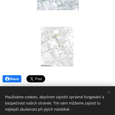
Share
Používáme cookies, abychom zajistili správné fungování a
bezpečnost našich stránek. Tím vám můžeme zajistit tu
nejlepší zkušenost při jejich návštěvě.
INTERIOR STUDIO, Václavské náměstí 1, Praha,