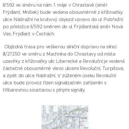
II/592 ve směru na nám. 1. máje v Chrastavě (směr
Frýdlant, Mníšek) bude vedena obousměrně z křižovatky
ulice Nádražní na kruhový objezd vpravo do ul. Pobřežní
po přeložce II/592 směrem do ul. Frýdlantská směr Nová
Ves, Frýdlant v Čechách.
Objízdná trasa pro veškerou silniční dopravu na silnici
III/27250 ve směru z Machnína do Chrastavy od místa
uzavírky z křižovatky ulic Liberecké a Revoluční je vedená
částečně obousměrně vlevo ulicemi Revoluční, Turpišova,
a zpět do ulice Nádražní. V zúženém úseku Revoluční
ulice bude provoz řízen signalizačním zařízením s
tříbarevnou soustavou s plnými signály.